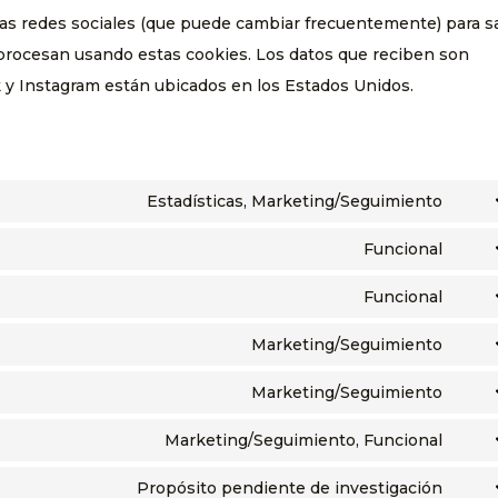
estas redes sociales (que puede cambiar frecuentemente) para 
procesan usando estas cookies. Los datos que reciben son
y Instagram están ubicados en los Estados Unidos.
Estadísticas, Marketing/Seguimiento
Cons
to
Funcional
Cons
serv
to
Funcional
wisti
Cons
serv
to
Marketing/Seguimiento
divi-
Cons
serv
(ele
to
Marketing/Seguimiento
word
Cons
them
serv
to
Marketing/Seguimiento, Funcional
goog
Cons
serv
font
to
Propósito pendiente de investigación