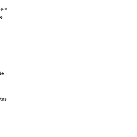
 que
te
de
tas