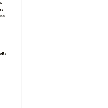
as
as
ies
elta