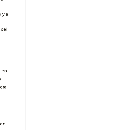
 y a
 del
o en
s
sora
con