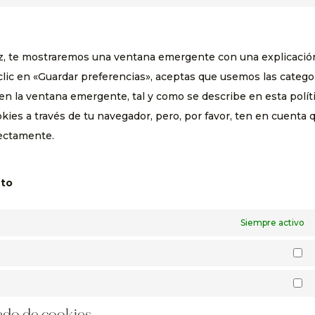
goog
Cons
serv
reca
to
face
serv
ez, te mostraremos una ventana emergente con una explicació
vario
lic en «Guardar preferencias», aceptas que usemos las catego
en la ventana emergente, tal y como se describe en esta polít
kies a través de tu navegador, pero, por favor, ten en cuenta 
rectamente.
nto
Siempre activo
Es
M
rado de cookies